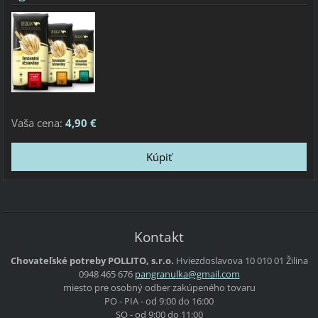
Vaša cena:
4,90 €
Kontakt
Chovateľské potreby POLLITO, s.r.o.
Hviezdoslavova 10
010 01 Žilina
0948 465 676
pangranu
lka@gmai
l.com
miesto pre osobný odber zakúpeného tovaru
PO - PIA - od 9:00 do 16:00
SO - od 9:00 do 11:00