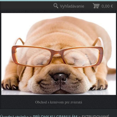
Vyhľadávanie
0,00 €
Obchod s krmivom pre zvieratá
Úvodná stránka
>
PRÍLOHY KU GRANULÁM
>
EXTRUDOVANÉ