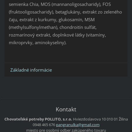
semienka Chia, MOS (mannanoligosacharidy), FOS
(fruktooligosacharidy), betaglukány, extrakt zo zeleného
čaju, extrakt z kurkumy, glukosamín, MSM
(methylsulfonylmethan), chondroitín sulfát,
rozmarínový extrakt, doplnkové látky (vitamíny,
mikroprvky, aminokyseliny).
Základné informácie
Kontakt
Chovateľské potreby POLLITO, s.r.o.
Hviezdoslavova 10
010 01 Žilina
0948 465 676
pangranu
lka@gmai
l.com
miesto pre osobný odber zakúpeného tovaru