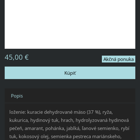
45,00 €
Akčná ponuka
Popis
loženie: kuracie dehydrované mäso (37 %), ryža,
kukurica, hydinový tuk, hrach, hydrolyzovaná hydinová
pečeň, amarant, pohánka, jablká, ľanové semienko, rybí
tuk, kokosový olej, semienka pestreca mariánskeho,