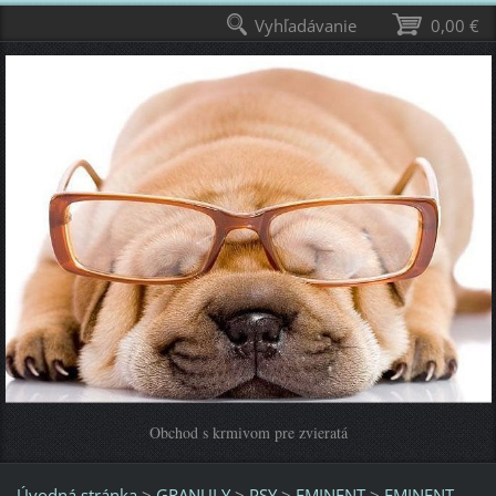
Vyhľadávanie
0,00 €
Obchod s krmivom pre zvieratá
Úvodná stránka
>
GRANULY
>
PSY
>
EMINENT
>
EMINENT