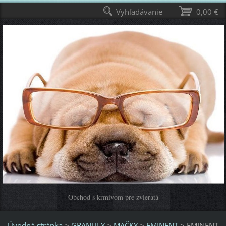
Vyhľadávanie
0,00 €
Obchod s krmivom pre zvieratá
Úvodná stránka
>
GRANULY
>
MAČKY
>
EMINENT
>
EMINENT