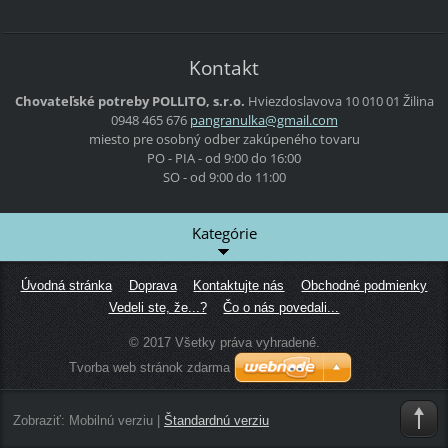
Kontakt
Chovateľské potreby POLLITO, s.r.o.
Hviezdoslavova 10
010 01 Žilina
0948 465 676
pangranu
lka@gmai
l.com
miesto pre osobný odber zakúpeného tovaru
PO - PIA - od 9:00 do 16:00
SO - od 9:00 do 11:00
Kategórie
Úvodná stránka
Doprava
Kontaktujte nás
Obchodné podmienky
Vedeli ste, že...?
Čo o nás povedali...
© 2017 Všetky práva vyhradené.
Tvorba web stránok zdarma
Zobraziť:
Mobilnú verziu
|
Štandardnú verziu