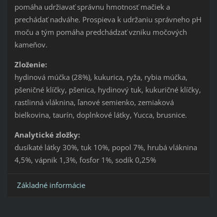
pomáha udržiavať správnu hmotnosť mačiek a
prechádať nadváhe. Prospieva k udržaniu správneho pH
moču a tým pomáha predchádzať vzniku močových
kameňov.
Zloženie:
hydinová múčka (28%), kukurica, ryža, rybia múčka,
pšeničné klíčky, pšenica, hydinový tuk, kukuričné klíčky,
rastlinná vláknina, ľanové semienko, zemiaková
bielkovina, taurín, doplnkové látky, Yucca, brusnice.
Analytické zložky:
dusíkaté látky 30%, tuk 10%, popol 7%, hrubá vláknina
4,5%, vápnik 1,3%, fosfor 1%, sodík 0,25%
Základné informácie