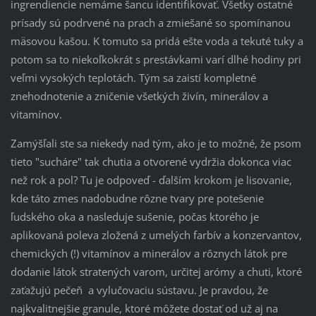
ingrendiencie nemáme šancu identifikovať. Všetky ostatné
prísady sú podrvené na prach a zmiešané so spomínanou
mäsovou kašou. K tomuto sa pridá ešte voda a tekuté tuky a
potom sa to niekoľkokrát s prestávkami varí dlhé hodiny pri
veľmi vysokých teplotách. Tým sa zaistí kompletné
znehodnotenie a zničenie všetkých živín, minerálov a
vitamínov.
Zamýšľali ste sa niekedy nad tým, ako je to možné, že psom
tieto "sucháre" tak chutia a otvorené vydržia dokonca viac
než rok a pol? Tu je odpoveď - ďalším krokom je lisovanie,
kde táto zmes nadobudne rôzne tvary pre potešenie
ľudského oka a nasleduje sušenie, počas ktorého je
aplikovaná poleva zložená z umelých farbív a konzervantov,
chemických (!) vitamínov a minerálov a rôznych látok pre
dodanie látok stratených varom, určitej arómy a chuti, ktoré
zaťažujú pečeň a vylučovaciu sústavu. Je pravdou, že
najkvalitnejšie granule, ktoré môžete dostať od už aj na