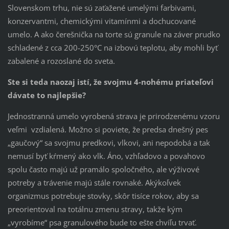
Slovenskom trhu, nie sú zaťažené umelými farbivami,
konzervantmi, chemickými vitamínmi a dochucované
umelo. A ako čerešnička na torte sú granule na záver prudko
schladené z cca 200-250°C na izbovú teplotu, aby mohli byť
zabalené a rozoslané do sveta.
Ste si teda naozaj istí, že svojmu 4-nohému priateľovi
dávate to najlepšie?
Jednostranná umelo vyrobená strava je prirodzenému vzoru
veľmi vzdialená. Možno si poviete, že predsa dnešný pes
„gaučový“ sa svojmu predkovi, vlkovi, ani nepodobá a tak
nemusí byť kŕmený ako vlk. Áno, vzhľadovo a povahovo
spolu často majú už pramálo spoločného, ​​ale výživové
potreby a trávenie majú stále rovnaké. Akýkoľvek
organizmus potrebuje stovky, skôr tisíce rokov, aby sa
preorientoval na totálnu zmenu stravy, takže kým
„vyrobíme“ psa granulového bude to ešte chvíľu trvať.