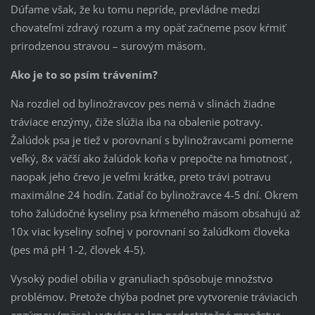
Dúfame však, že ku tomu nepríde, prevládne medzi
chovateľmi zdravý rozum a my opäť začneme psov kŕmiť
prirodzenou stravou – surovým mäsom.
Ako je to so psím trávením?
Na rozdiel od bylinožravcov pes nemá v slinách žiadne
tráviace enzýmy, čiže slúžia iba na obalenie potravy.
Žalúdok psa je tiež v porovnaní s bylinožravcami pomerne
veľký, 8x väčší ako žalúdok koňa v prepočte na hmotnosť ,
naopak jeho črevo je veľmi krátke, preto trávi potravu
maximálne 24 hodín. Zatiaľ čo bylinožravce 4-5 dní. Okrem
toho žalúdočné kyseliny psa kŕmeného mäsom obsahujú až
10x viac kyseliny soľnej v porovnaní so žalúdkom človeka
(pes má pH 1-2, človek 4-5).
Vysoký podiel obilia v granuliach spôsobuje množstvo
problémov. Pretože chýba podnet pre vytvorenie tráviacich
enzýmov (mäso), vytvára sa len nedostatočné množstvo