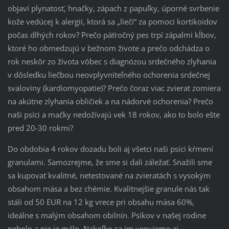
objaví plynatosť, hnačky, zápach z papuľky, úporné svrbenie
kože vedúcej k alergii, ktorá sa „lieči“ za pomoci kortikoidov
počas dlhých rokov? Prečo päťročný pes trpí zápalmi kĺbov,
ktoré ho obmedzujú v bežnom živote a prečo odchádza o
rok neskôr zo života vôbec s diagnózou srdečného zlyhania
v dôsledku liečbou neovplyvniteľného ochorenia srdečnej
svaloviny (kardiomyopatie)? Prečo čoraz viac zvierat zomiera
na akútne zlyhania obličiek a na nádorvé ochorenia? Prečo
naši psíci a mačky nedožívajú vek 18 rokov, ako to bolo ešte
pred 20-30 rokmi?
Do obdobia 4 rokov dozadu boli aj všetci naši psíci kŕmení
granulami. Samozrejme, že sme si dali záležať. Snažili sme
sa kupovať kvalitné, netestované na zvieratách s vysokým
obsahom mäsa a bez chémie. Kvalitnejšie granule nás tak
stáli od 50 EUR na 12 kg vrece pri obsahu mäsa 60%,
ideálne s malým obsahom obilnín. Psíkov v našej rodine
nebolo a nie je málo. Nakoľko sa im venujeme aj