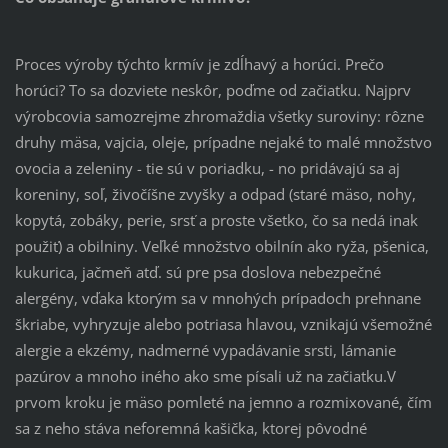
Proces výroby týchto krmív je zdĺhavý a horúci. Prečo
horúci? To sa dozviete neskôr, poďme od začiatku. Najprv
výrobcovia samozrejme zhromaždia všetky suroviny: rôzne
druhy mäsa, vajcia, oleje, prípadne nejaké to malé množstvo
ovocia a zeleniny - tie sú v poriadku, - no pridávajú sa aj
koreniny, soľ, živočíšne zvyšky a odpad (staré mäso, nohy,
kopytá, zobáky, perie, srsť a proste všetko, čo sa nedá inak
použiť) a obilniny. Veľké množstvo obilnín ako ryža, pšenica,
kukurica, jačmeň atď. sú pre psa doslova nebezpečné
alergény, vďaka ktorým sa v mnohých prípadoch prehnane
škriabe, vyhryzuje alebo potriasa hlavou, vznikajú všemožné
alergie a ekzémy, nadmerné vypadávanie srsti, lámanie
pazúrov a mnoho iného ako sme písali už na začiatku.V
prvom kroku je mäso pomleté na jemno a rozmixované, čím
sa z neho stáva neforemná kašička, ktorej pôvodné