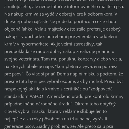
a milujúceho, ale nedostatočne informovaného majiteľa psa.
Na nákup krmiva sa vydá v dobrej viere k odborníkom. V
dnešnej dobe najčastejšie príde ku počítaču a cez e-shop
objedná ľahko. Veľa z majiteľov ešte stále preferuje osobný
nákup – v obchode s potrebami pre zvieratá a v oddelení
krmív v hypermarkete. Ak je veľmi starostlivý, tak
predpokladá že radu a dobrý nákup zrealizuje priamo u
svojho veterinára. Tam mu ponúknu konzervy alebo vrecia,
na ktorých obale je nápis "kompletná a vyvážená potrava
pre psov". Čo viac si priať. Doma naplní misku s pocitom, že
presne toto by si pes vybral osobne, ak by mohol. Prečo byť
nespokojný ak ide o krmivo s certifikáciou "zodpovedá
štandardom AAFCO - Amerického úradu pre kontrolu krmív,
prípadne iného národného úradu". Okrem toho dotyčný
človek vybral značku, ktorá v reklame sľubuje len to
najlepšie a za roky pôsobenia na trhu na nej vyrástli
generácie psov. Žiadny problém, že? Ale prečo sa u psa