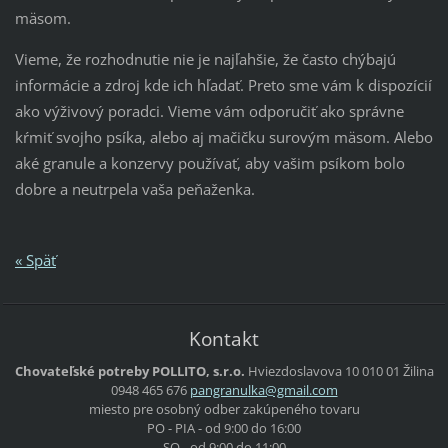
mäsom.
Vieme, že rozhodnutie nie je najľahšie, že často chýbajú
informácie a zdroj kde ich hľadať. Preto sme vám k dispozícií
ako výživový poradci. Vieme vám odporučiť ako správne
kŕmiť svojho psíka, alebo aj mačičku surovým mäsom. Alebo
aké granule a konzervy používať, aby vašim psíkom bolo
dobre a neutrpela vaša peňaženka.
« Späť
Kontakt
Chovateľské potreby POLLITO, s.r.o.
Hviezdoslavova 10
010 01 Žilina
0948 465 676
pangranu
lka@gmai
l.com
miesto pre osobný odber zakúpeného tovaru
PO - PIA - od 9:00 do 16:00
SO - od 9:00 do 11:00