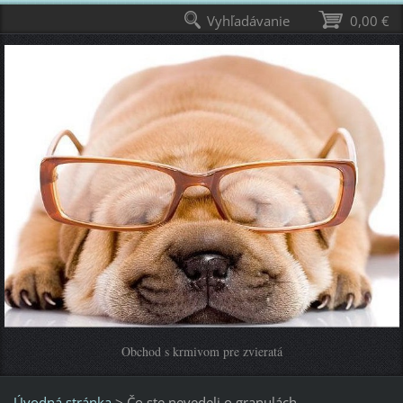
Vyhľadávanie
0,00 €
Obchod s krmivom pre zvieratá
Úvodná stránka
>
Čo ste nevedeli o granulách