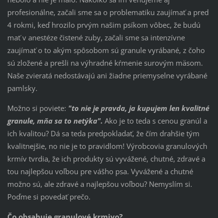
profesionálne, začali sme sa o problematiku zaujímať a pred
4 rokmi, keď hrozilo prvým našim psíkom vôbec, že budú
mať v anestéze čistené zuby, začali sme sa intenzívne
zaujímať o to akým spôsobom sú granule vyrábané, z čoho
sú zložené a prešli na výhradné kŕmenie surovým mäsom.
Naše zvieratá nedostávajú ani žiadne priemyselne vyrábané
pamlsky.
Možno si poviete:
"to nie je pravda, ja kupujem len kvalitné
granule, mňa sa to netýka".
Ako je to teda s cenou granúl a
ich kvalitou? Dá sa teda predpokladať, že čím drahšie tým
kvalitnejšie, no nie je to pravidlom! Výrobcovia granulových
krmív tvrdia, že ich produkty sú vyvážené, chutné, zdravé a
tou najlepšou voľbou pre vášho psa. Vyvážené a chutné
možno sú, ale zdravé a najlepšou voľbou? Nemyslím si.
Poďme si povedať prečo.
Čo obsahuje granulové krmivo?