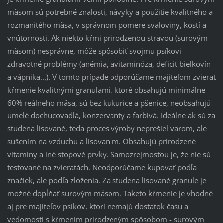
mäsom sú potrebné znalosti, návyky a použitie kvalitného a
rozmanitého mäsa, v správnom pomere svaloviny, kostí a
vnútornosti. Ak niekto kŕmi prirodzenou stravou (surovým
mäsom) nesprávne, môže spôsobiť svojmu psíkovi
zdravotné problémy (anémia, avitaminóza, deficit bielkovín
a vápnika...). V tomto prípade odporúčame majiteľom zvierat
kŕmenie kvalitnými granulami, ktoré obsahujú minimálne
60% reálneho mäsa, sú bez kukurice a pšenice, neobsahujú
umelé dochucovadlá, konzervanty a farbivá. Ideálne ak sú za
studena lisované, teda proces výroby neprešiel varom, ale
sušením na vzduchu a lisovaním. Obsahujú prirodzené
vitamíny a iné stopové prvky. Samozrejmosťou je, že nie sú
testované na zvieratách. Neodporúčame kupovať podľa
značiek, ale podľa zloženia. Za studena lisované granule je
možné dopĺňať surovým mäsom. Taketo kŕmenie je vhodné
aj pre majiteľov psíkov, ktorí nemajú dostatok času a
vedomostí s kŕmením prirodzeným spôsobom - surovým