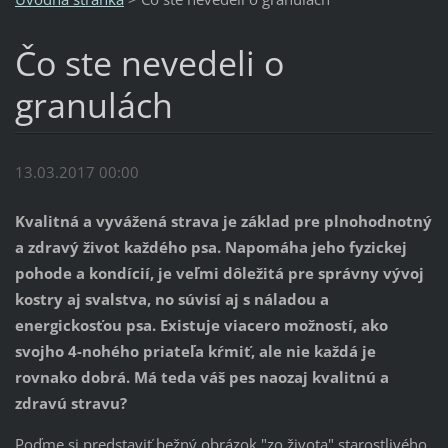
Čo ste nevedeli o
granulách
13.03.2017 00:00
Kvalitná a vyvážená strava je základ pre plnohodnotný
a zdravý život každého psa. Napomáha jeho fyzickej
pohode a kondícií, je veľmi dôležitá pre správny vývoj
kostry aj svalstva, no súvisí aj s náladou a
energickosťou psa. Existuje viacero možností, ako
svojho 4-nohého priateľa kŕmiť, ale nie každá je
rovnako dobrá. Má teda váš pes naozaj kvalitnú a
zdravú stravu?
Poďme si predstaviť bežný obrázok "zo života" starostlivého