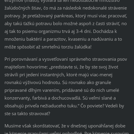
žalúdočných štiav, čo má za následok nedokonalé strávenie
potravy. Je preťažovaný pankreas, ktorý musí viac pracovať,
aby takú ťažkú potravu bolo možné aspoň z časti stráviť, no
aj tak to psiemu organizmu trvá aj 3-4 dni. Dochádza k
množeniu baktérií a parazitov, kvaseniu a nadúvaniu a to
môže spôsobiť až smrteľnú torziu žalúdka!
Pri porovnávaní a vysvetľovaní správneho stravovania psov
majiteľom hovoríme: „predstavte si, že by ste svoj život
strávili pri jedení instantných, ktoré majú viac-menej
rovnakú výživovú hodnotu. Sú rovnako ako granule
pripravané dlhým varením, pridávané sú do nich umelé
konzervanty, farbivá a dochucovadlá. Sú veľmi slané a
obsahujú priveľa nežiaduceho tuku.“ Čo poviete? Vedeli by
ste sa takto stravovať?
Musíme však skonštatovať, že v dnešnej uponáhľanej dobe
je kŕmenie granulami veľmi pohodlné. Pre kŕmenie surovým